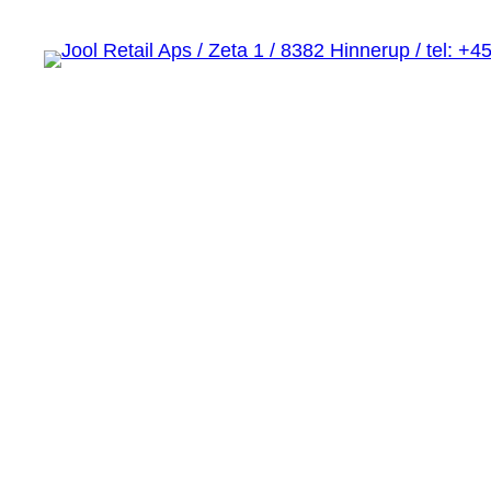
Spring
til
indhold